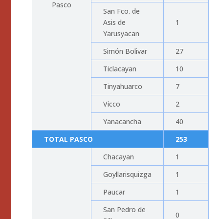
Pasco
San Fco. de
Asis de
1
Yarusyacan
Simón Bolivar
27
Ticlacayan
10
Tinyahuarco
7
Vicco
2
Yanacancha
40
TOTAL PASCO
253
Chacayan
1
Goyllarisquizga
1
Paucar
1
San Pedro de
0