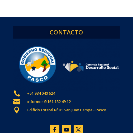
CONTACTO

+51 934 040 624

informes@161.132.49.12

Edificio Estatal Nº 01 San Juan Pampa - Pasco