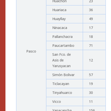
Huachón
23
Huariaca
36
Huayllay
49
Ninacaca
17
Pallanchacra
18
Paucartambo
71
Pasco
San Fco. de
Asis de
12
Yarusyacan
Simón Bolivar
57
Ticlacayan
19
Tinyahuarco
30
Vicco
11
Yanacancha
156