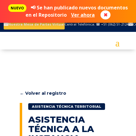
📢 Se han publicado nuevos documentos
NUEVO
en el Repositorio
Ver ahora
✖
Nuestra Mesa de Partes Virtual
Central Telefónica: ☎ +51 (062) 51-2124
C
← Volver al registro
ASISTENCIA TÉCNICA TERRITORIAL
ASISTENCIA
TÉCNICA A LA