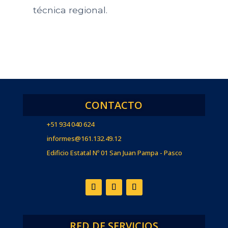
técnica regional.
CONTACTO
+51 934 040 624
informes@161.132.49.12
Edificio Estatal Nº 01 San Juan Pampa - Pasco
RED DE SERVICIOS